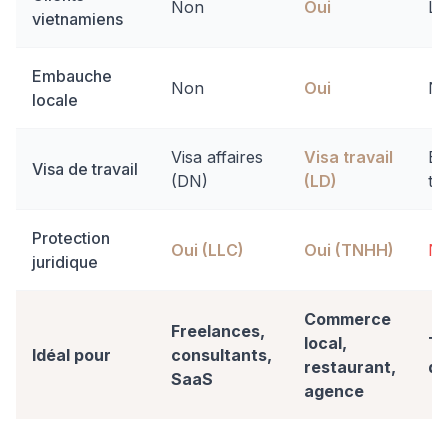
Non
Oui
Li
vietnamiens
Embauche
Non
Oui
N
locale
Visa affaires
Visa travail
E-
Visa de travail
(DN)
(LD)
to
Protection
Oui (LLC)
Oui (TNHH)
N
juridique
Commerce
Freelances,
local,
Te
Idéal pour
consultants,
restaurant,
d'
SaaS
agence