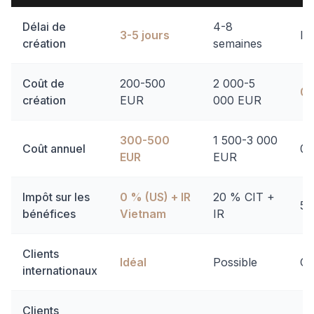
Délai de
4-8
3-5 jours
Im
création
semaines
Coût de
200-500
2 000-5
0 
création
EUR
000 EUR
300-500
1 500-3 000
Coût annuel
0 
EUR
EUR
Impôt sur les
0 % (US) + IR
20 % CIT +
5-
bénéfices
Vietnam
IR
Clients
Idéal
Possible
Co
internationaux
Clients