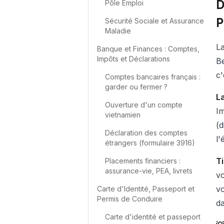
D
Pôle Emploi
P
Sécurité Sociale et Assurance
Maladie
La
Banque et Finances : Comptes,
Impôts et Déclarations
Be
c'
Comptes bancaires français :
garder ou fermer ?
L
Ouverture d'un compte
Im
vietnamien
(d
Déclaration des comptes
l'
étrangers (formulaire 3916)
Ti
Placements financiers :
assurance-vie, PEA, livrets
vo
vo
Carte d'Identité, Passeport et
Permis de Conduire
da
Carte d'identité et passeport