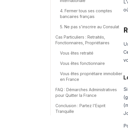
internationale
L'
où
4. Fermer tous ses comptes
bancaires français
5. Ne pas s'inscrire au Consulat
R
Cas Particuliers : Retraités,
Fonctionnaires, Propriétaires
Un
Ce
Vous êtes retraité
vo
Vous êtes fonctionnaire
Vous êtes propriétaire immobilier
L
en France
Si
FAQ : Démarches Administratives
pour Quitter la France
(g
(m
Conclusion : Partez l'Esprit
Tranquille
Jo
Po