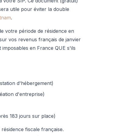
à votre SIP. Ce document (gratuit)
era utile pour éviter la double
etnam
.
de votre période de résidence en
 sur vos revenus français de janvier
t imposables en France QUE s'ils
testation d'hébergement)
réation d'entreprise)
près 183 jours sur place)
a résidence fiscale française.