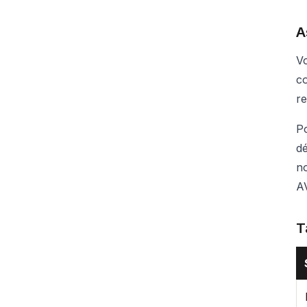
A
Vo
co
re
Po
dé
n
AV
T