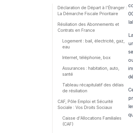
co
Déclaration de Départ à l'Étranger :
00
La Démarche Fiscale Prioritaire
la
Résiliation des Abonnements et
Contrats en France
La
Logement : bail, électricité, gaz,
un
eau
se
Internet, téléphonie, box
ou
in
Assurances : habitation, auto,
santé
dé
Tableau récapitulatif des délais
Ce
de résiliation
pr
CAF, Pôle Emploi et Sécurité
le
Sociale : Vos Droits Sociaux
qu
Caisse d'Allocations Familiales
(CAF)