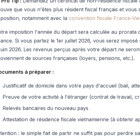
 Pro Tip :
Demandez un certificat de non-résidence fiscale 
ouve que vous n'êtes plus résident fiscal français et vous s
mposition, notamment avec la
convention fiscale France-Vi
tre imposition l'année du départ sera calculée au prorata 
ance. Si vous partez le 1er juillet 2026, vous serez imposé
juin 2026. Les revenus perçus après votre départ ne seron
oviennent de sources françaises (loyers, pensions, etc.).
ocuments à préparer :
Justificatif de domicile dans votre pays d'accueil (bail, at
Preuve de votre activité à l'étranger (contrat de travail, c
Relevés bancaires du nouveau pays
Attestation de résidence fiscale vietnamienne (à obtenir a
tention : le simple fait de partir ne suffit pas pour perdre s