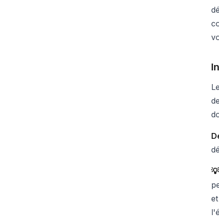
dé
co
v
I
Le
de
do
Dé
dé
💡
pe
et
l'