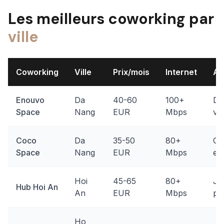
Les meilleurs coworking par
ville
Coworking
Ville
Prix/mois
Internet
Am
Enouvo
Da
40-60
100+
De
Space
Nang
EUR
Mbps
vue
Coco
Da
35-50
80+
Co
Space
Nang
EUR
Mbps
ev
Hoi
45-65
80+
Jar
Hub Hoi An
An
EUR
Mbps
pi
Ho