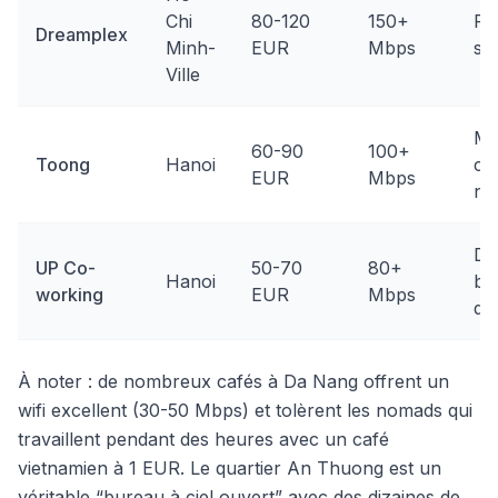
Chi
80-120
150+
Pr
Dreamplex
Minh-
EUR
Mbps
st
Ville
Mo
60-90
100+
Toong
Hanoi
cen
EUR
Mbps
ne
Dé
UP Co-
50-70
80+
Hanoi
bo
working
EUR
Mbps
qua
À noter : de nombreux cafés à Da Nang offrent un
wifi excellent (30-50 Mbps) et tolèrent les nomads qui
travaillent pendant des heures avec un café
vietnamien à 1 EUR. Le quartier An Thuong est un
véritable “bureau à ciel ouvert” avec des dizaines de