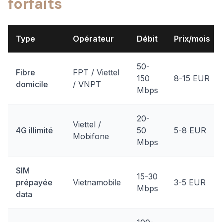
forfaits
Type
Opérateur
Débit
Prix/mois
50-
Fibre
FPT / Viettel
150
8-15 EUR
domicile
/ VNPT
Mbps
20-
Viettel /
4G illimité
50
5-8 EUR
Mobifone
Mbps
SIM
15-30
prépayée
Vietnamobile
3-5 EUR
Mbps
data