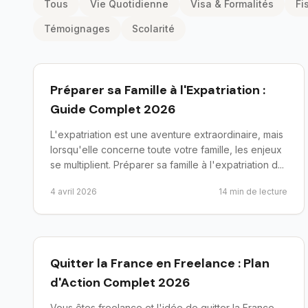
Tous
Vie Quotidienne
Visa & Formalités
Fi
Témoignages
Scolarité
preparer-depart
Préparer sa Famille à l'Expatriation :
Guide Complet 2026
L'expatriation est une aventure extraordinaire, mais
lorsqu'elle concerne toute votre famille, les enjeux
se multiplient. Préparer sa famille à l'expatriation d...
4 avril 2026
14
min de lecture
preparer-depart
Quitter la France en Freelance : Plan
d'Action Complet 2026
Vous êtes freelance et l'idée de quitter la France