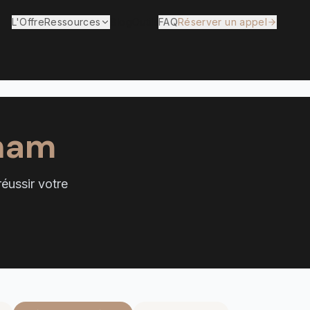
L'Offre
Ressources
Blog
Outils
FAQ
Réserver un appel
tnam
éussir votre