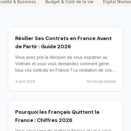
scalité & Business
Budget & Coût de la vie
Digital Noma
preparer-depart
Résilier Ses Contrats en France Avant
de Partir : Guide 2026
Vous avez pris la décision de vous expatrier au
Vietnam et vous vous demandez comment gérer
tous vos contrats en France ? La résiliation de vos
engagements cont...
3 avril 2026
14
min de lecture
preparer-depart
Pourquoi les Français Quittent la
France : Chiffres 2026
Vous envisagez de quitter la France et vous vous