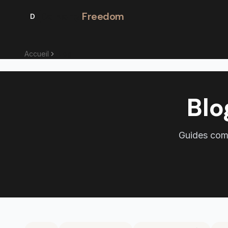
Da Nang
Freedom
D
Accueil
Blog
Bl
Guides comp