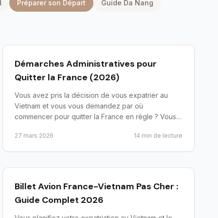
d
Préparer son Départ
Guide Da Nang
preparer-depart
Démarches Administratives pour
Quitter la France (2026)
Vous avez pris la décision de vous expatrier au
Vietnam et vous vous demandez par où
commencer pour quitter la France en règle ? Vous
n'êtes pas seul. Chaque an...
27 mars 2026
14
min de lecture
preparer-depart
Billet Avion France-Vietnam Pas Cher :
Guide Complet 2026
Vous planifiez votre expatriation au Vietnam et le