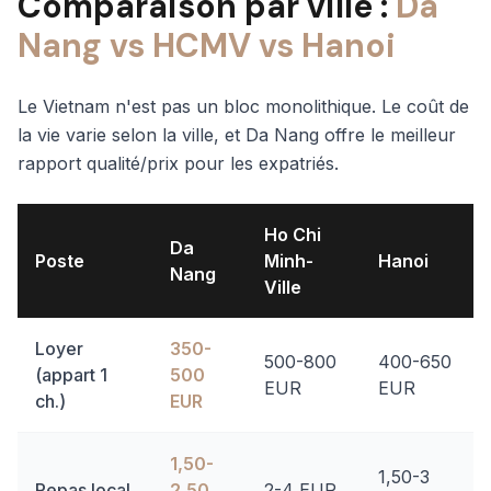
Comparaison par ville :
Da
Nang vs HCMV vs Hanoi
Le Vietnam n'est pas un bloc monolithique. Le coût de
la vie varie selon la ville, et Da Nang offre le meilleur
rapport qualité/prix pour les expatriés.
Ho Chi
Da
Poste
Minh-
Hanoi
Nang
Ville
Loyer
350-
500-800
400-650
(appart 1
500
EUR
EUR
ch.)
EUR
1,50-
1,50-3
Repas local
2,50
2-4 EUR