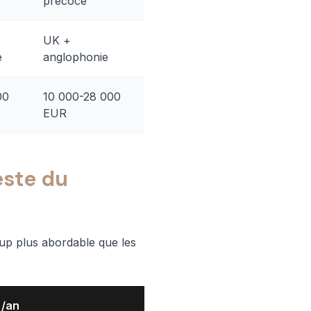
précoce
UK +
e
anglophonie
00
10 000-28 000
EUR
este du
up plus abordable que les
 /an