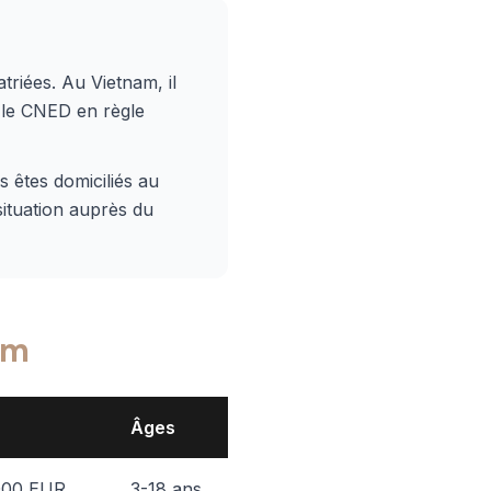
triées. Au Vietnam, il
 le CNED en règle
s êtes domiciliés au
situation auprès du
am
Âges
000 EUR
3-18 ans