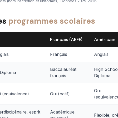
atifs (hors inscription et uniformes). Données 2025-2026.
es
programmes scolaires
Français (AEFE)
Américain
glais
Français
Anglais
Baccalauréat
High Schoo
 Diploma
français
Diploma
Oui
i (équivalence)
Oui (natif)
(équivalenc
erdisciplinaire, esprit
Académique,
Flexible, cré