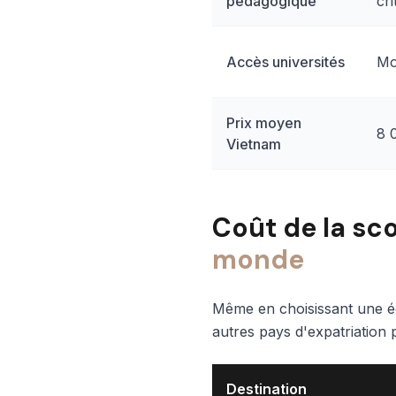
pédagogique
cri
Accès universités
Mo
Prix moyen
8 
Vietnam
Coût de la scol
monde
Même en choisissant une éc
autres pays d'expatriation 
Destination