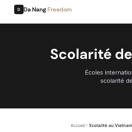
Da Nang
Freedom
D
Scolarité d
Écoles internati
scolarité d
Accueil
Scolarité au Vietnam