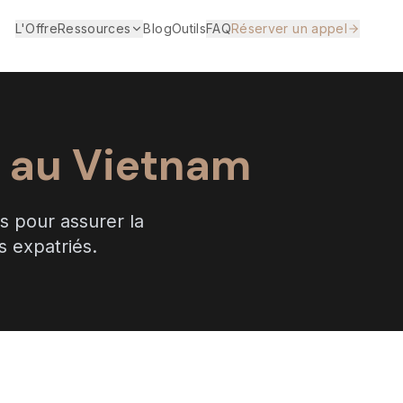
L'Offre
Ressources
Blog
Outils
FAQ
Réserver un appel
s au Vietnam
s pour assurer la
s expatriés.