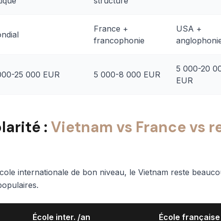
tique
structuré
France +
USA +
ndial
francophonie
anglophoni
5 000-20 0
000-25 000 EUR
5 000-8 000 EUR
EUR
arité :
Vietnam vs France vs r
ole internationale de bon niveau, le Vietnam reste beauco
populaires.
École inter. /an
École française