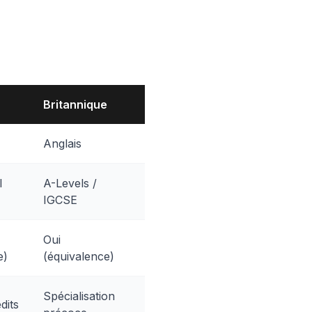
Britannique
Anglais
l
A-Levels /
IGCSE
Oui
e)
(équivalence)
Spécialisation
dits