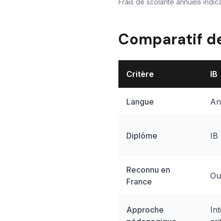
Frais de scolarité annuels indic
Comparatif d
Critère
IB
Langue
An
Diplôme
IB
Reconnu en
Ou
France
Approche
Int