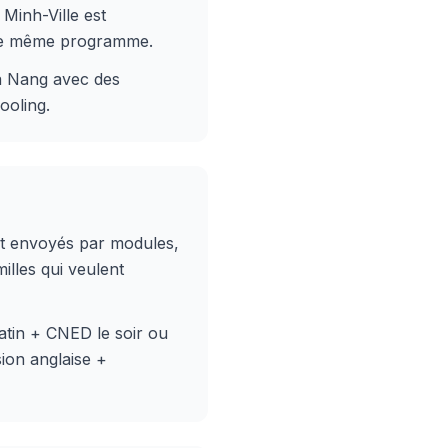
 Minh-Ville est
le même programme.
Da Nang avec des
ooling.
nt envoyés par modules,
illes qui veulent
atin + CNED le soir ou
sion anglaise +