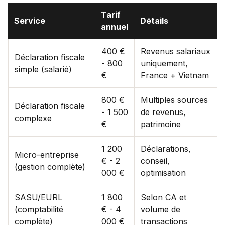
Tarif
Service
Détails
annuel
400 €
Revenus salariaux
Déclaration fiscale
- 800
uniquement,
simple (salarié)
€
France + Vietnam
800 €
Multiples sources
Déclaration fiscale
- 1 500
de revenus,
complexe
€
patrimoine
1 200
Déclarations,
Micro-entreprise
€ - 2
conseil,
(gestion complète)
000 €
optimisation
SASU/EURL
1 800
Selon CA et
(comptabilité
€ - 4
volume de
complète)
000 €
transactions