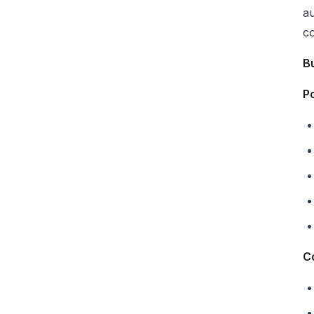
au
co
B
Po
Co