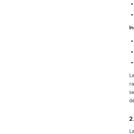
In
Le
r
se
de
2
La