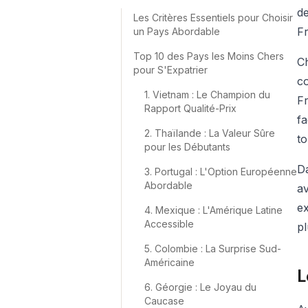
de
Les Critères Essentiels pour Choisir
Fr
un Pays Abordable
Top 10 des Pays les Moins Chers
Ch
pour S'Expatrier
co
1. Vietnam : Le Champion du
Fr
Rapport Qualité-Prix
fa
2. Thaïlande : La Valeur Sûre
to
pour les Débutants
Da
3. Portugal : L'Option Européenne
Abordable
av
ex
4. Mexique : L'Amérique Latine
Accessible
pl
5. Colombie : La Surprise Sud-
Américaine
L
6. Géorgie : Le Joyau du
Caucase