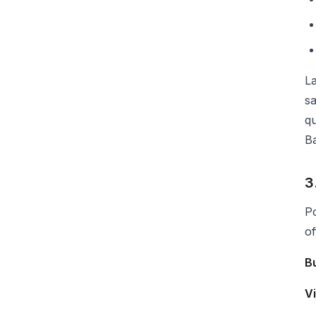
La
sa
qu
B
3
Po
of
B
V