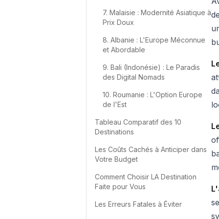
Av
7. Malaisie : Modernité Asiatique à
de
Prix Doux
un
8. Albanie : L'Europe Méconnue
bu
et Abordable
Le
9. Bali (Indonésie) : Le Paradis
a
des Digital Nomads
da
10. Roumanie : L'Option Europe
lo
de l'Est
Tableau Comparatif des 10
Le
Destinations
of
Les Coûts Cachés à Anticiper dans
b
Votre Budget
me
Comment Choisir LA Destination
Faite pour Vous
L
se
Les Erreurs Fatales à Éviter
sy