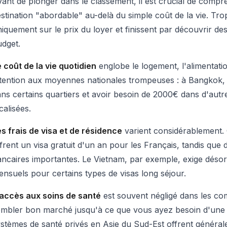
ant de plonger dans le classement, il est crucial de comp
stination "abordable" au-delà du simple coût de la vie. Trop
iquement sur le prix du loyer et finissent par découvrir de
dget.
 coût de la vie quotidien
englobe le logement, l'alimentation
ttention aux moyennes nationales trompeuses : à Bangkok
ns certains quartiers et avoir besoin de 2000€ dans d'autre
calisées.
s frais de visa et de résidence
varient considérablement.
frent un visa gratuit d'un an pour les Français, tandis que
ancaires importantes. Le Vietnam, par exemple, exige dés
nsuels pour certains types de visas long séjour.
'accès aux soins de santé
est souvent négligé dans les co
mbler bon marché jusqu'à ce que vous ayez besoin d'une c
stèmes de santé privés en Asie du Sud-Est offrent général