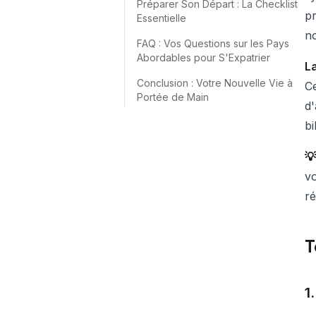
Préparer Son Départ : La Checklist
pr
Essentielle
n
FAQ : Vos Questions sur les Pays
Abordables pour S'Expatrier
La
Conclusion : Votre Nouvelle Vie à
Ce
Portée de Main
d'
bi
💡
vo
ré
T
1