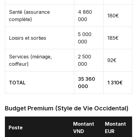
Santé (assurance
4 860
180€
complète)
000
5 000
Loisirs et sorties
185€
000
Services (ménage,
2 500
92€
coiffeur)
000
35 360
TOTAL
1 310€
000
Budget Premium (Style de Vie Occidental)
Montant
Montant
Poste
VND
EUR