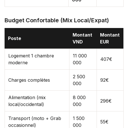
Budget Confortable (Mix Local/Expat)
Montant
Montant
Poste
VND
EUR
Logement 1 chambre
11 000
407€
moderne
000
2 500
Charges complètes
92€
000
Alimentation (mix
8 000
296€
local/occidental)
000
Transport (moto + Grab
1 500
55€
occasionnel)
000