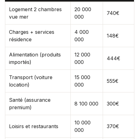
Logement 2 chambres
20 000
740€
vue mer
000
Charges + services
4 000
148€
résidence
000
Alimentation (produits
12 000
444€
importés)
000
Transport (voiture
15 000
555€
location)
000
Santé (assurance
8 100 000
300€
premium)
10 000
Loisirs et restaurants
370€
000