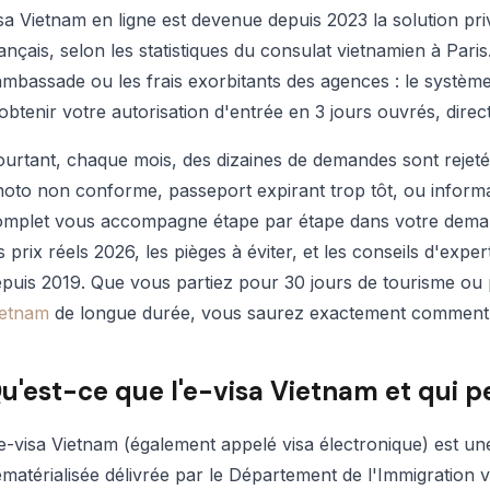
sa Vietnam en ligne est devenue depuis 2023 la solution pr
ançais, selon les statistiques du consulat vietnamien à Paris. 
ambassade ou les frais exorbitants des agences : le systèm
obtenir votre autorisation d'entrée en 3 jours ouvrés, dir
urtant, chaque mois, des dizaines de demandes sont rejetée
oto non conforme, passeport expirant trop tôt, ou informa
omplet vous accompagne étape par étape dans votre demand
s prix réels 2026, les pièges à éviter, et les conseils d'ex
puis 2019. Que vous partiez pour 30 jours de tourisme ou
ietnam
de longue durée, vous saurez exactement comment
u'est-ce que l'e-visa Vietnam et qui p
e-visa Vietnam (également appelé visa électronique) est une
matérialisée délivrée par le Département de l'Immigration 