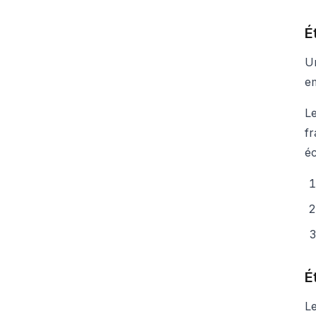
É
Un
em
Le
fr
é
É
Le