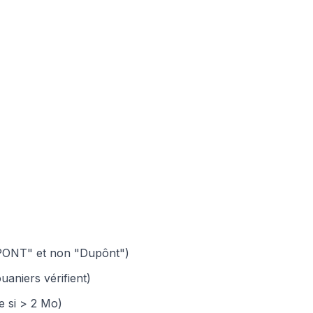
UPONT" et non "Dupônt")
ouaniers vérifient)
e si > 2 Mo)