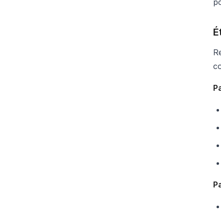
po
É
R
c
Pa
Pa