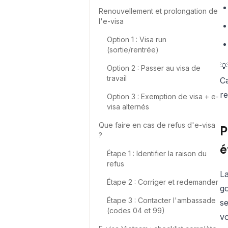
Renouvellement et prolongation de
l'e-visa
Option 1 : Visa run
(sortie/rentrée)

Option 2 : Passer au visa de
travail
Ca
r
Option 3 : Exemption de visa + e-
visa alternés
Que faire en cas de refus d'e-visa
P
?
é
Étape 1 : Identifier la raison du
refus
La
Étape 2 : Corriger et redemander
g
Étape 3 : Contacter l'ambassade
se
(codes 04 et 99)
vo