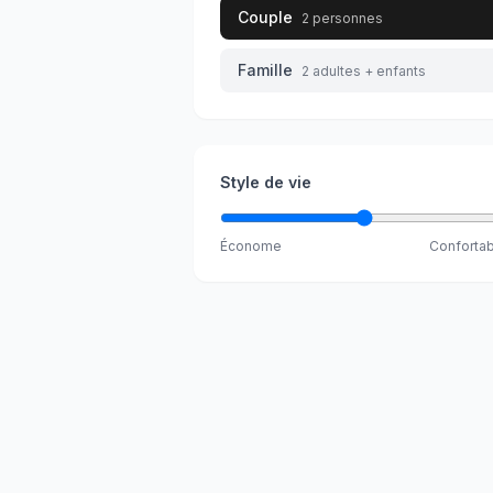
Couple
2 personnes
Famille
2 adultes + enfants
Style de vie
Économe
Conforta