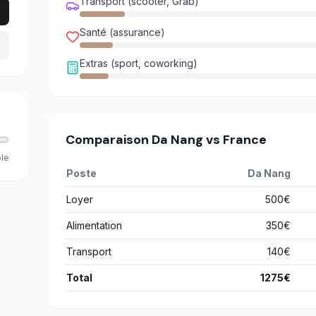
Transport (scooter, Grab)
Santé (assurance)
Extras (sport, coworking)
Comparaison
Da Nang
vs France
ble
Poste
Da Nang
Loyer
500
€
Alimentation
350
€
Transport
140
€
Total
1275
€