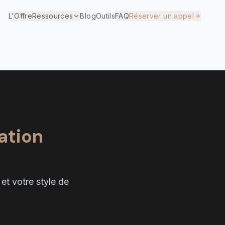
L'Offre
Ressources
Blog
Outils
FAQ
Réserver un appel
ation
et votre style de