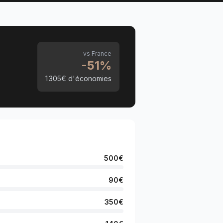
vs France
-
51
%
1 305
€ d'économies
500
€
90
€
350
€